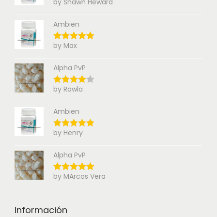
by Shawn Heward
Ambien
by Max
Alpha PvP
by Rawla
Ambien
by Henry
Alpha PvP
by MArcos Vera
Información