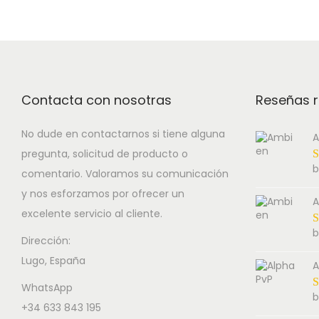
i
e
o
s
r
n
p
a
r
n
o
g
Contacta con nosotras
Reseñas r
d
e
u
:
No dude en contactarnos si tiene alguna
A
pregunta, solicitud de producto o
c
1
b
comentario. Valoramos su comunicación
t
8
y nos esforzamos por ofrecer un
h
0
A
excelente servicio al cliente.
a
.
b
s
0
Dirección:
Lugo, España
m
0
A
u
€
WhatsApp
b
l
t
+34 633 843 195