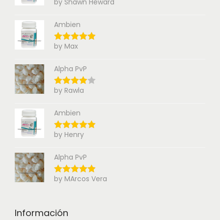
by Shawn Heward
Ambien
by Max
Alpha PvP
by Rawla
Ambien
by Henry
Alpha PvP
by MArcos Vera
Información