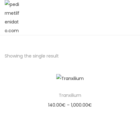
Showing the single result
Tranxilium
140.00
€
–
1,000.00
€
Select options