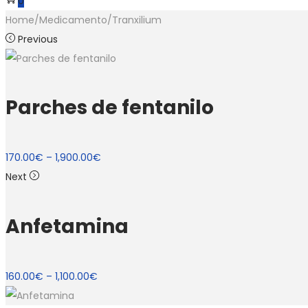
0
Home
/
Medicamento
/
Tranxilium
Previous
Parches de fentanilo
170.00
€
–
1,900.00
€
Next
Anfetamina
160.00
€
–
1,100.00
€