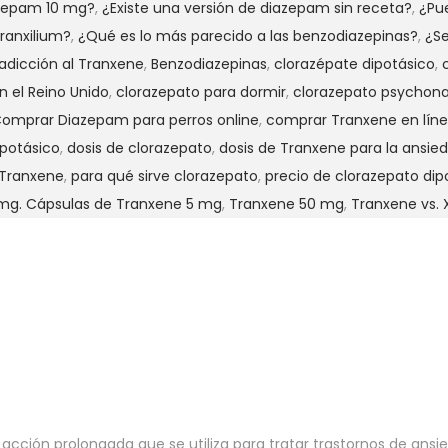
azepam 10 mg?
,
¿Existe una versión de diazepam sin receta?
,
¿Pu
ranxilium?
,
¿Qué es lo más parecido a las benzodiazepinas?
,
¿Se
adicción al Tranxene
,
Benzodiazepinas
,
clorazépate dipotásico
,
n el Reino Unido
,
clorazepato para dormir
,
clorazepato psychon
omprar Diazepam para perros online
,
comprar Tranxene en lín
ipotásico
,
dosis de clorazepato
,
dosis de Tranxene para la ansie
 Tranxene
,
para qué sirve clorazepato
,
precio de clorazepato dip
mg. Cápsulas de Tranxene 5 mg
,
Tranxene 50 mg
,
Tranxene vs.
acción prolongada que se utiliza para tratar trastornos de an