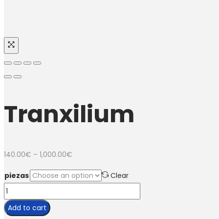
Tranxilium
140.00
€
–
1,000.00
€
piezas
Clear
Add to cart