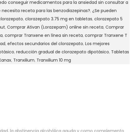
edo conseguir medicamentos para la ansiedad sin consultar a
 necesita receta para las benzodiazepinas?
,
¿Se pueden
clorazepato
,
clorazepato 3.75 mg en tabletas
,
clorazepato 5
aut
,
Comprar Ativan (Lorazepam) online sin receta
,
Comprar
ea
,
comprar Tranxene en línea sin receta
,
comprar Tranxene T
dad
,
efectos secundarios del clorazepato
,
Los mejores
otásico
,
reducción gradual de clorazepato dipotásico
,
Tabletas
 Xanax
,
Tranxilium
,
Tranxilium 10 mg
siedad, la abstinencia alcohólica aguda y como complemento