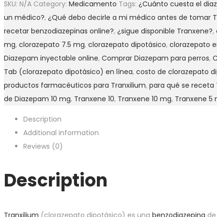
SKU:
N/A
Category:
Medicamento
Tags:
¿Cuánto cuesta el di
un médico?
,
¿Qué debo decirle a mi médico antes de tomar T
recetar benzodiazepinas online?
,
¿sigue disponible Tranxene?
,
mg
,
clorazepato 7.5 mg
,
clorazepato dipotásico
,
clorazepato e
Diazepam inyectable online
,
Comprar Diazepam para perros
,
C
Tab (clorazepato dipotásico) en línea
,
costo de clorazepato d
productos farmacéuticos para Tranxilium
,
para qué se receta
de Diazepam 10 mg
,
Tranxene 10
,
Tranxene 10 mg
,
Tranxene 5 
Description
Additional information
Reviews (0)
Description
Tranxilium
(clorazepato dipotásico) es una
benzodiazepina
de 