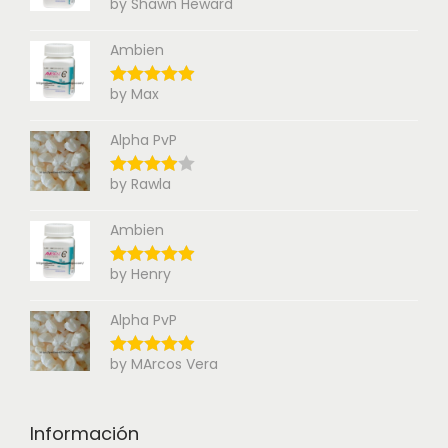
by Shawn Heward
Ambien
by Max
Alpha PvP
by Rawla
Ambien
by Henry
Alpha PvP
by MArcos Vera
Información