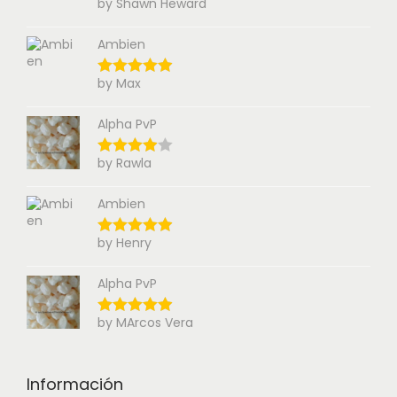
by Shawn Heward
Ambien
by Max
Alpha PvP
by Rawla
Ambien
by Henry
Alpha PvP
by MArcos Vera
Información