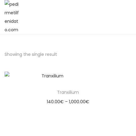
Showing the single result
Tranxilium
140.00
€
–
1,000.00
€
Select options