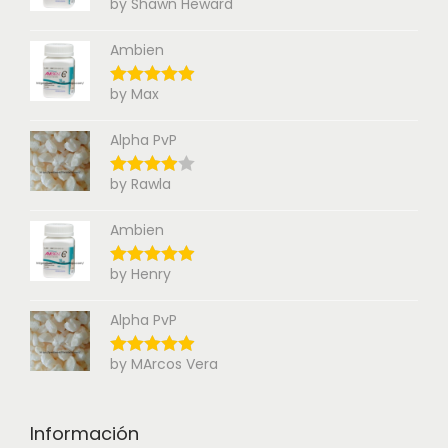
by Shawn Heward
Ambien
by Max
Alpha PvP
by Rawla
Ambien
by Henry
Alpha PvP
by MArcos Vera
Información