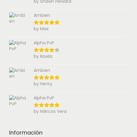
by Shawn Heward
Ambien
by Max
Alpha PvP
by Rawla
Ambien
by Henry
Alpha PvP
by MArcos Vera
Información