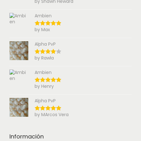
by Shawn Heward
Ambien
by Max
Alpha PvP
by Rawla
Ambien
by Henry
Alpha PvP
by MArcos Vera
Información