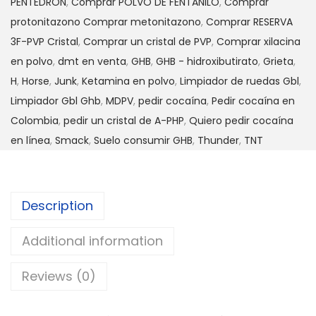
PENTEDRON
,
Comprar POLVO DE FENTANILO
,
Comprar
protonitazono Comprar metonitazono
,
Comprar RESERVA
3F-PVP Cristal
,
Comprar un cristal de PVP
,
Comprar xilacina
en polvo
,
dmt en venta
,
GHB
,
GHB - hidroxibutirato
,
Grieta
,
H
,
Horse
,
Junk
,
Ketamina en polvo
,
Limpiador de ruedas Gbl
,
Limpiador Gbl Ghb
,
MDPV
,
pedir cocaína
,
Pedir cocaína en
Colombia
,
pedir un cristal de A-PHP
,
Quiero pedir cocaína
en línea
,
Smack
,
Suelo consumir GHB
,
Thunder
,
TNT
Description
Additional information
Reviews (0)